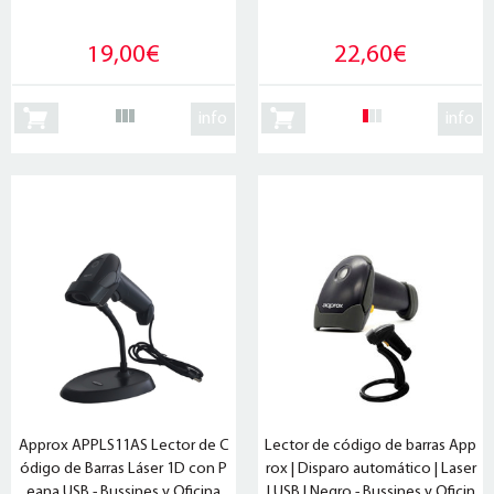
19,00€
22,60€
info
info
Approx APPLS11AS Lector de C
Lector de código de barras App
ódigo de Barras Láser 1D con P
rox | Disparo automático | Laser
eana USB - Bussines y Oficina
| USB | Negro - Bussines y Oficin