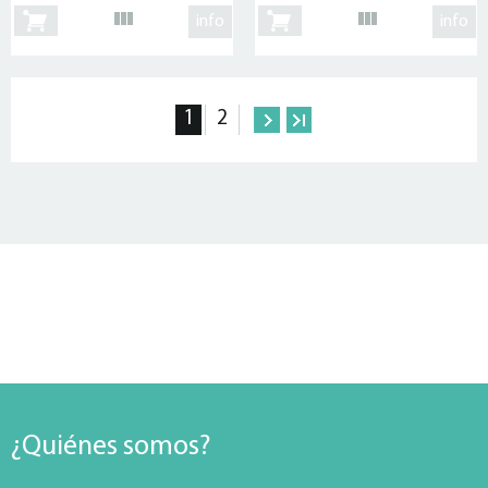
info
info
1
2
¿Quiénes somos?