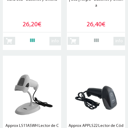
a
26,20€
26,40€
info
info
Approx LS11ASWH Lector de C
Approx APPLS22 Lector de Cód