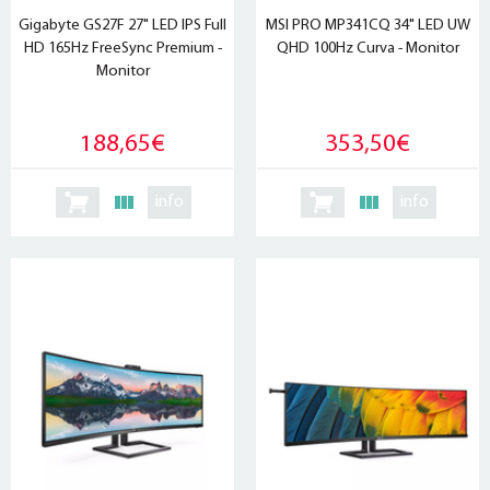
Gigabyte GS27F 27" LED IPS Full
MSI PRO MP341CQ 34" LED UW
HD 165Hz FreeSync Premium -
QHD 100Hz Curva - Monitor
Monitor
188,65€
353,50€
info
info