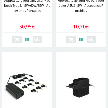
Approx Cargador Universal Mac
Approx Adaptador AC para port
Book Type L 45W/60W/85W - Ac
átiles ASUS 45W - Accesorios P
cesorios Portátiles
ortátiles
30,95€
10,70€
info
info