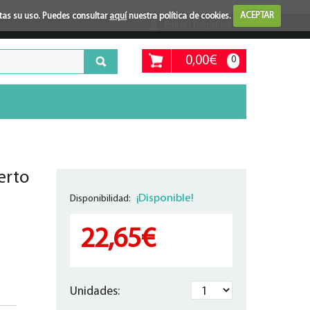
ptas su uso. Puedes consultar
aquí
nuestra política de cookies.
ACEPTAR
Entrar / Regístrate
0,00€
0
erto
¡Disponible!
Disponibilidad:
22,65€
Unidades: