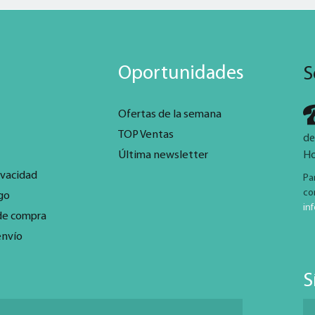
Oportunidades
S
Ofertas de la semana
TOP Ventas
de
Última newsletter
Ho
ivacidad
Pa
co
go
in
de compra
envío
S