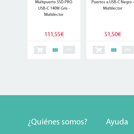
Multipuerto SSD PRO
Puertos a USB-C Negro -
USB-C 140W Gris -
Multilector
Multilector
111,55€
51,50€
info
info
¿Quiénes somos?
Ayuda