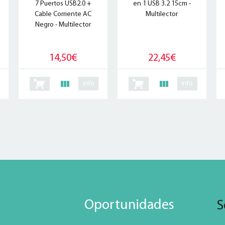
7 Puertos USB2.0 +
en 1 USB 3.2 15cm -
Cable Corriente AC
Multilector
Negro - Multilector
14,50€
22,45€
info
info
Oportunidades
S