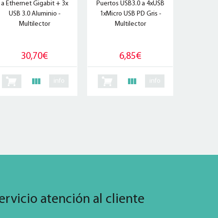
a Ethernet Gigabit + 3x
Puertos USB3.0 a 4xUSB
USB 3.0 Aluminio -
1xMicro USB PD Gris -
Multilector
Multilector
30,70€
6,85€
info
info
ervicio atención al cliente