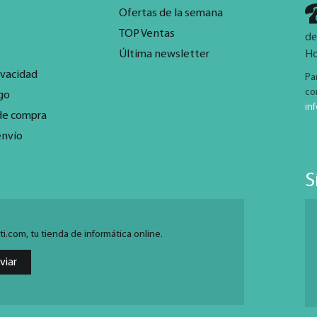
Ofertas de la semana
TOP Ventas
de
Última newsletter
Ho
ivacidad
Pa
co
go
in
de compra
envío
S
.com, tu tienda de informática online.