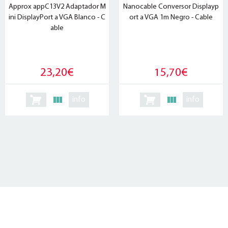
Approx appC13V2 Adaptador M
Nanocable Conversor Displayp
ini DisplayPort a VGA Blanco - C
ort a VGA 1m Negro - Cable
able
23,20€
15,70€
info
info