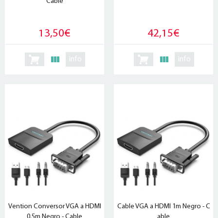
Cable
13,50€
42,15€
info
info
Vention Conversor VGA a HDMI
Cable VGA a HDMI 1m Negro - C
0.5m Negro - Cable
able