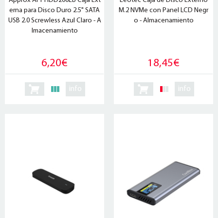
Approx APPHDD200LB Caja Ext
Leotec Caja de Disco Externo
erna para Disco Duro 2.5" SATA
M.2 NVMe con Panel LCD Negr
USB 2.0 Screwless Azul Claro - A
o - Almacenamiento
lmacenamiento
6,20€
18,45€
info
info