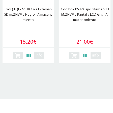
TooQ TQE-2201B Caja Externa S
Coolbox PS32 Caja Externa SSD
SD m.2 NVMe Negro - Almacena
M.2 NVMe Pantalla LCD Gris - Al
miento
macenamiento
15,20€
21,00€
info
info