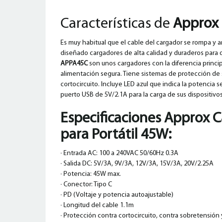
Características de
Approx 
Es muy habitual que el cable del cargador se rompa y ar
diseñado
cargadores de alta calidad y duraderos para 
APPA45C
son unos cargadores con la diferencia princip
alimentación
segura. Tiene sistemas de protección de
cortocircuito. Incluye
LED azul que indica la potencia 
puerto USB de 5V/2.1A
para la carga de sus dispositivo
Especificaciones
Approx C
para Portátil 45W
:
· Entrada AC: 100 a 240VAC 50/60Hz 0.3A
· Salida DC: 5V/3A, 9V/3A, 12V/3A, 15V/3A, 20V/2.25A
· Potencia: 45W max.
· Conector: Tipo C
· PD (Voltaje y potencia autoajustable)
· Longitud del cable 1.1m
· Protección contra cortocircuito, contra sobretensión 