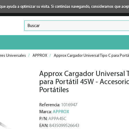
ión que ayuda a optimizar su visita. Si continúas navegando, consideramos que ace
res Universales
/
APPROX
/
Approx Cargador Universal Tipo C para Portát
Approx Cargador Universal 
para Portátil 45W - Accesori
Portátiles
Referencia:
1016947
Marca:
APPROX
P/N:
APPA45C
EAN:
8435099526643