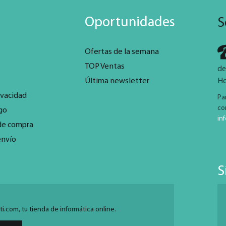
Oportunidades
S
Ofertas de la semana
TOP Ventas
de
Última newsletter
Ho
ivacidad
Pa
co
go
in
de compra
envío
S
.com, tu tienda de informática online.