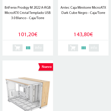
BitFenix Prodigy M 2022 A-RGB
Antec Caja Minitorre MicroATX
MicroATX Cristal Templado USB
Dark Cube Negro - Caja/Torre
3.0 Blanco - Caja/Torre
101,20€
143,80€
info
info