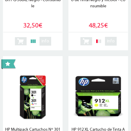
on PG-560XL Negro - Consumib
o de Tinta Negro y Tricolor - Co
le
nsumible
32,50€
48,25€
info
info
HP Multipack Cartuchos Nº 301
HP 912 XL Cartucho de Tinta A