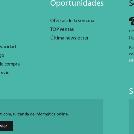
Oportunidades
S
Ofertas de la semana
TOP Ventas
de
Última newsletter
Ho
ivacidad
Pa
co
go
in
de compra
envío
S
.com, tu tienda de informática online.