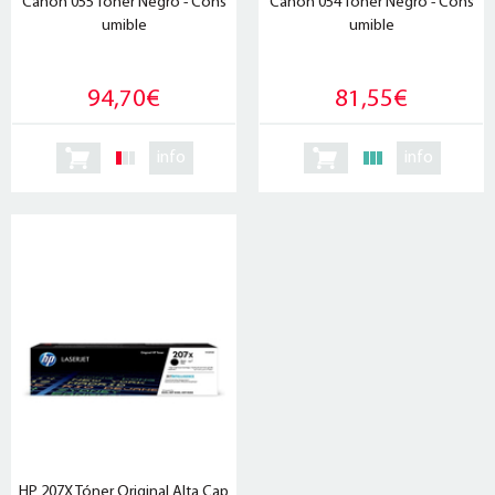
Canon 055 Tóner Negro - Cons
Canon 054 Tóner Negro - Cons
umible
umible
94,70€
81,55€
info
info
HP 207X Tóner Original Alta Cap