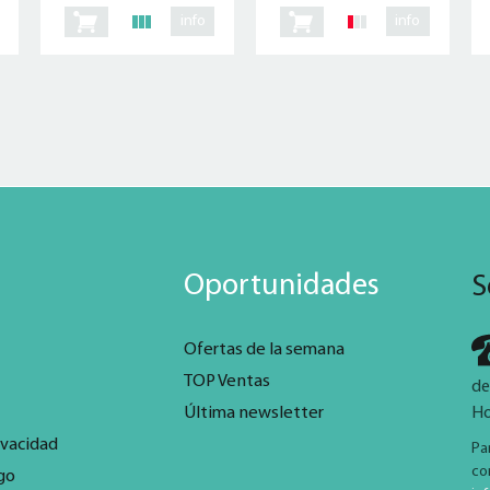
info
info
Oportunidades
S
Ofertas de la semana
TOP Ventas
de
Última newsletter
Ho
ivacidad
Pa
co
go