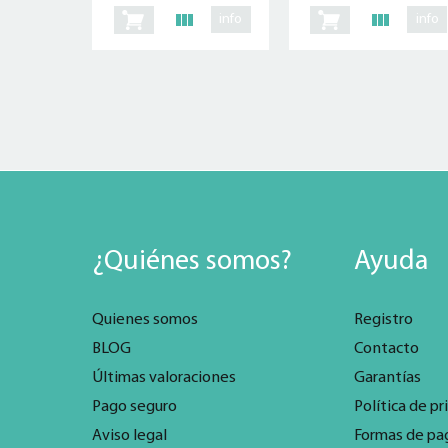
info
info
¿Quiénes somos?
Ayuda
Quienes somos
Registro
BLOG
Contacto
Últimas valoraciones
Garantías
Pago seguro
Política de pr
Aviso legal
Formas de pa