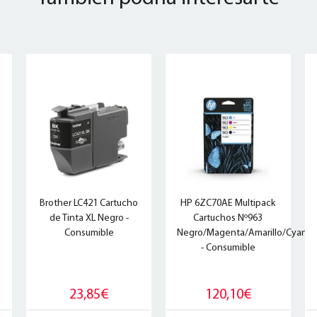
Brother LC421 Cartucho
HP 6ZC70AE Multipack
de Tinta XL Negro -
Cartuchos Nº963
Consumible
Negro/Magenta/Amarillo/Cyan
- Consumible
23,85€
120,10€