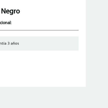
L Negro
cional:
ntía 3 años