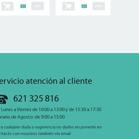
info
info
ervicio atención al cliente
621 325 816
 Lunes a Viernes de 10:00 a 13:00 y de 15:30 a 17:30
rario de Agosto: de 9:00 a 15:00
ra cualquier duda o sugerencia no dudes en ponerte en
ntacto con nosotros también vía email