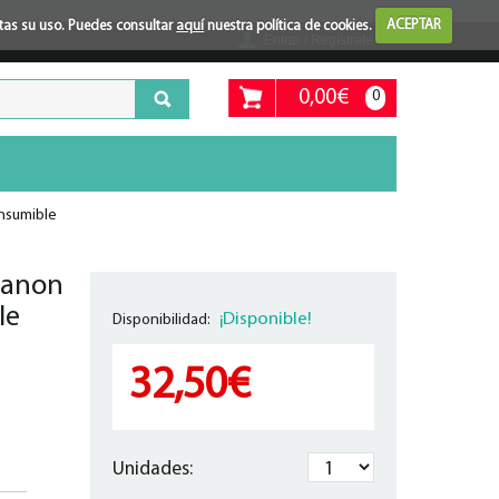
ptas su uso. Puedes consultar
aquí
nuestra política de cookies.
ACEPTAR
Entrar / Regístrate
0,00€
0
onsumible
Canon
le
¡Disponible!
Disponibilidad:
32,50€
Unidades: