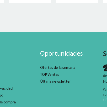
Oportunidades
S
Ofertas de la semana
TOP Ventas
de
Última newsletter
Ho
ivacidad
Pa
co
go
in
de compra