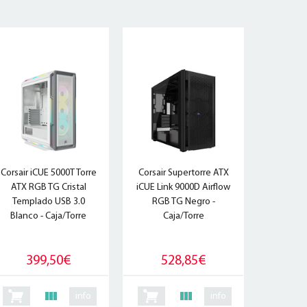
Corsair iCUE 5000T Torre
Corsair Supertorre ATX
ATX RGB TG Cristal
iCUE Link 9000D Airflow
Templado USB 3.0
RGB TG Negro -
Blanco - Caja/Torre
Caja/Torre
399,50€
528,85€
info
info