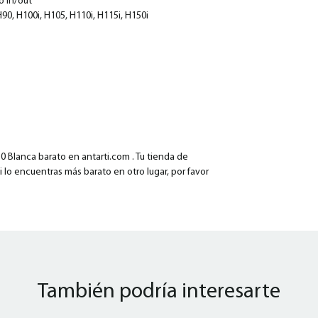
io in/out
90, H100i, H105, H110i, H115i, H150i
 Blanca barato en antarti.com . Tu tienda de
i lo encuentras más barato en otro lugar, por favor
También podría interesarte