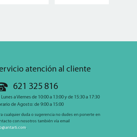
ervicio atención al cliente
621 325 816
 Lunes a Viernes de 10:00 a 13:00 y de 15:30 a 17:30
rario de Agosto: de 9:00 a 15:00
ra cualquier duda o sugerencia no dudes en ponerte en
ntacto con nosotros también vía email
fo@antarti.com
.