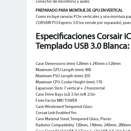
conector de micrófono y audio.
PREPARADO PARA MONTAJE DE GPU EN VERTICAL
Como incluye ranuras PCIe verticales y una montura par
CORSAIR PCI-Express 3.0 (se vende por separado), pued
Especificaciones
Corsair i
Templado USB 3.0 Blanca
:
Case Dimensions (mm) 520mm x 245mm x 520mm
Maximum GPU Length (mm) 400
Maximum PSU Length (mm) 250
Maximum CPU Cooler Height (mm) 170
Expansion Slots 7 vertical + 2 horizontal
Case Drive Bays (x2) 3.5in (x4) 2.5in
Form Factor MID TOWER
Case Windowed Tempered Glass
Corsair Link Enabled Yes
Case Material Steel, Tempered Glass, Plastic
Radiator Compatibility 120mm, 140mm, 240mm, 280m