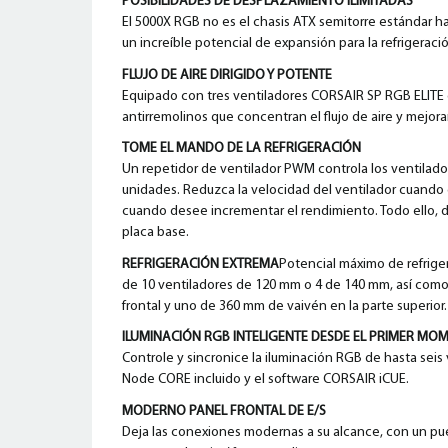
POSIBILIDADES DE DESPLAZAMIENTO ILIMITADAS
El 5000X RGB no es el chasis ATX semitorre estándar ha
un increíble potencial de expansión para la refrigeració
FLUJO DE AIRE DIRIGIDO Y POTENTE
Equipado con tres ventiladores CORSAIR SP RGB ELITE
antirremolinos que concentran el flujo de aire y mejoran
TOME EL MANDO DE LA REFRIGERACIÓN
Un repetidor de ventilador PWM controla los ventilado
unidades. Reduzca la velocidad del ventilador cuando
cuando desee incrementar el rendimiento. Todo ello, d
placa base.
REFRIGERACIÓN EXTREMA
Potencial máximo de refriger
de 10 ventiladores de 120 mm o 4 de 140 mm, así como
frontal y uno de 360 mm de vaivén en la parte superior.
ILUMINACIÓN RGB INTELIGENTE DESDE EL PRIMER MO
Controle y sincronice la iluminación RGB de hasta seis
Node CORE incluido y el software CORSAIR iCUE.
MODERNO PANEL FRONTAL DE E/S
Deja las conexiones modernas a su alcance, con un pue