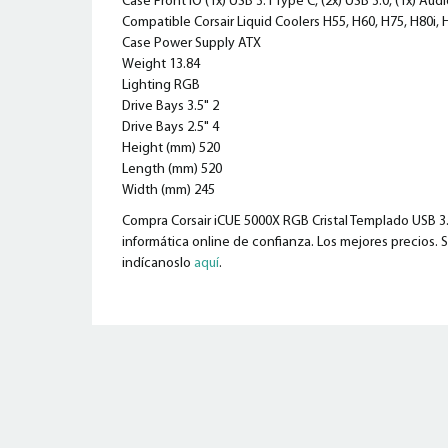
Case Front IO (1x) USB 3.1 Type C, (2x) USB 3.0, (1x) Aud
Compatible Corsair Liquid Coolers H55, H60, H75, H80i, H
Case Power Supply ATX
Weight 13.84
Lighting RGB
Drive Bays 3.5" 2
Drive Bays 2.5" 4
Height (mm) 520
Length (mm) 520
Width (mm) 245
Compra Corsair iCUE 5000X RGB Cristal Templado USB 3.0
informática online de confianza. Los mejores precios. S
indícanoslo
aquí
.