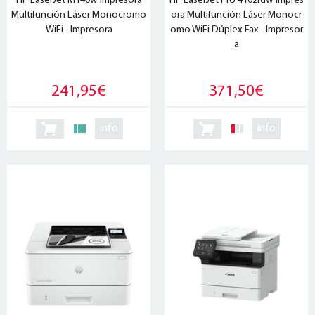
HP LaserJet M140w Impresora
HP LaserJet Pro 4102fdw Impres
Multifunción Láser Monocromo
ora Multifunción Láser Monocr
WiFi - Impresora
omo WiFi Dúplex Fax - Impresor
a
241,95€
371,50€
info
info