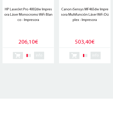
HP LaserJet Pro 4002dw Impres
Canon iSensys MF465dw Impre
ora Láser Monocromo WiFi Blan
sora Multifunción Láser WiFi Dú
co - Impresora
plex - Impresora
206,10€
503,40€
info
info