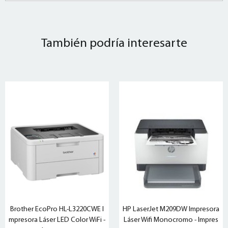
También podría interesarte
Brother EcoPro HL-L3220CWE I
HP LaserJet M209DW Impresora
mpresora Láser LED Color WiFi -
Láser Wifi Monocromo - Impres