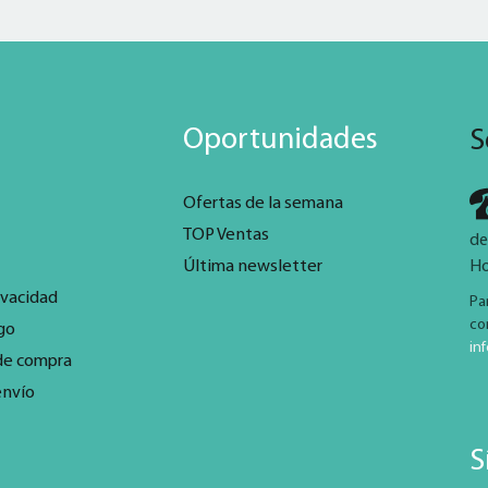
Oportunidades
S
Ofertas de la semana
TOP Ventas
de
Última newsletter
Ho
ivacidad
Pa
co
go
in
de compra
envío
S