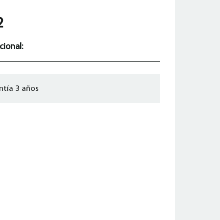
2
cional:
ntía 3 años