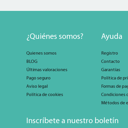
¿Quiénes somos?
Ayuda
Quienes somos
Registro
BLOG
Contacto
Últimas valoraciones
Garantías
Pago seguro
Política de pr
Aviso legal
Formas de pa
Política de cookies
Condiciones 
Métodos de 
Inscríbete a nuestro boletín