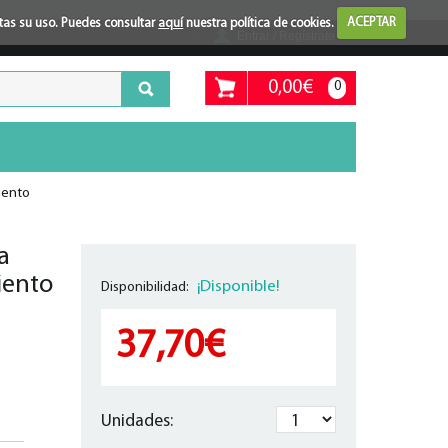
ptas su uso. Puedes consultar
aquí
nuestra política de cookies.
ACEPTAR
Entrar / Regístrate
0,00€
0
iento
a
iento
¡Disponible!
Disponibilidad:
37,70€
Unidades: