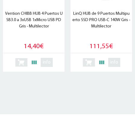
Vention CHIBB HUB 4 Puertos U
LinQ HUB de 9 Puertos Multipu
SB3.0 a 3xUSB 1xMicro USB PD
erto SSD PRO USB-C 140W Gris -
Gris - Multilector
Multilector
14,40€
111,55€
info
info