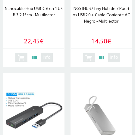
Nanocable Hub USB-C 6 en 1 US
NGS IHUB7 Tiny Hub de 7 Puert
B 3.2 15cm - Multilector
os USB2.0 + Cable Corriente AC
Negro - Multilector
22,45€
14,50€
info
info