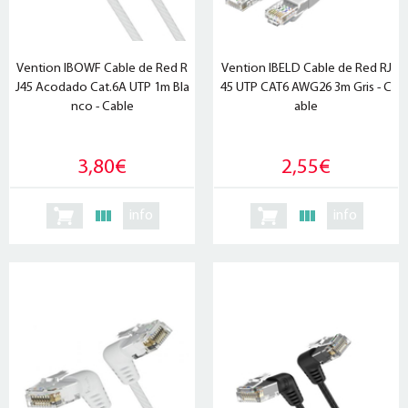
Vention IBOWF Cable de Red R
Vention IBELD Cable de Red RJ
J45 Acodado Cat.6A UTP 1m Bla
45 UTP CAT6 AWG26 3m Gris - C
nco - Cable
able
3,80€
2,55€
info
info