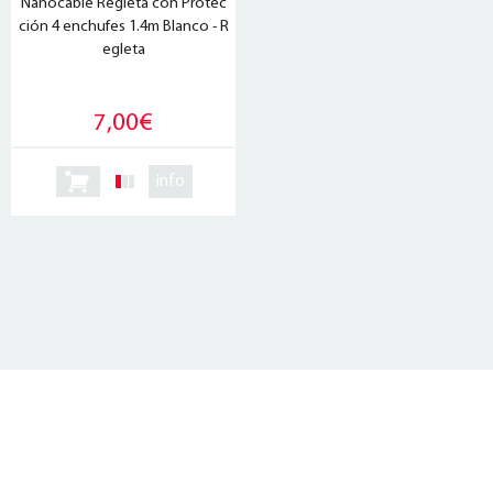
Nanocable Regleta con Protec
ción 4 enchufes 1.4m Blanco - R
egleta
7,00€
info