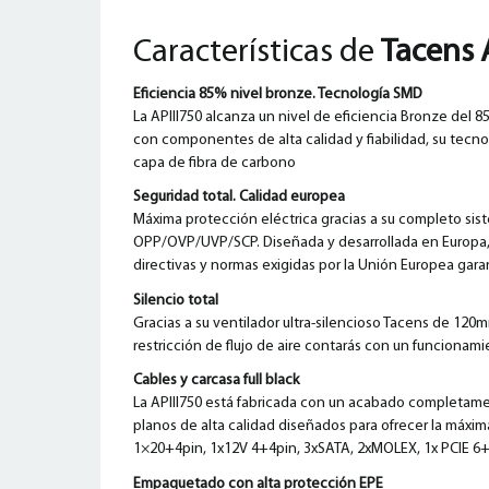
Características de
Tacens 
Eficiencia 85% nivel bronze. Tecnología SMD
La APIII750 alcanza un nivel de eficiencia Bronze del 8
con componentes de alta calidad y fiabilidad, su tecno
capa de fibra de carbono
Seguridad total. Calidad europea
Máxima protección eléctrica gracias a su completo sis
OPP/OVP/UVP/SCP. Diseñada y desarrollada en Europa, l
directivas y normas exigidas por la Unión Europea gar
Silencio total
Gracias a su ventilador ultra-silencioso Tacens de 120mm
restricción de flujo de aire contarás con un funcionam
Cables y carcasa full black
La APIII750 está fabricada con un acabado completame
planos de alta calidad diseñados para ofrecer la máxi
1×20+4pin, 1x12V 4+4pin, 3xSATA, 2xMOLEX, 1x PCIE 6+
Empaquetado con alta protección EPE