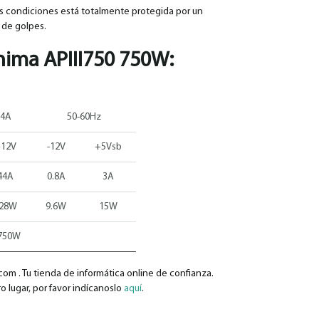
tas condiciones está totalmente protegida por un
 de golpes.
nima APIII750 750W
:
4A
50-60Hz
12V
-12V
+5Vsb
44A
0.8A
3A
28W
9.6W
15W
750W
om . Tu tienda de informática online de confianza.
o lugar, por favor indícanoslo
aquí
.