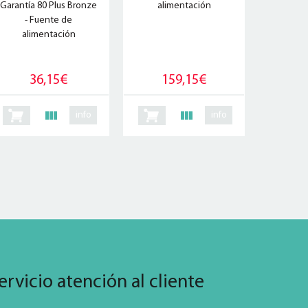
Garantía 80 Plus Bronze
alimentación
- Fuente de
alimentación
36,15€
159,15€
info
info
ervicio atención al cliente