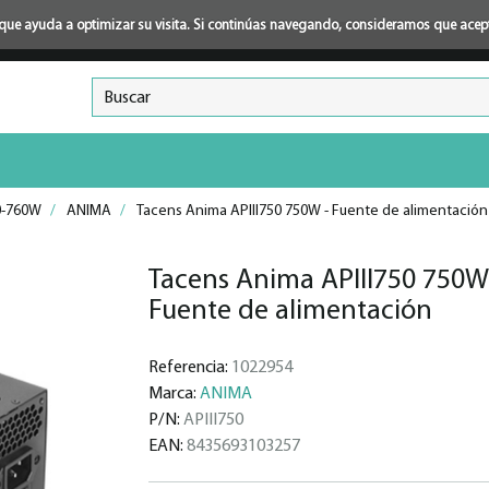
ión que ayuda a optimizar su visita. Si continúas navegando, consideramos que ace
0-760W
/
ANIMA
/
Tacens Anima APIII750 750W - Fuente de alimentación
Tacens Anima APIII750 750W
Fuente de alimentación
Referencia:
1022954
Marca:
ANIMA
P/N:
APIII750
EAN:
8435693103257