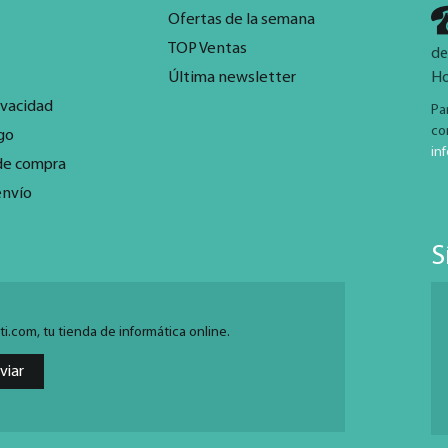
Ofertas de la semana
TOP Ventas
de
Última newsletter
Ho
ivacidad
Pa
co
go
in
de compra
envío
S
.com, tu tienda de informática online.