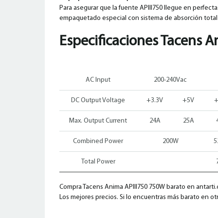
Para asegurar que la fuente APIII750 llegue en perfec
empaquetado especial con sistema de absorción total
Especificaciones
Tacens A
AC Input
200-240Vac
DC Output Voltage
+3.3V
+5V
+
Max. Output Current
24A
25A
Combined Power
200W
5
Total Power
Compra Tacens Anima APIII750 750W barato en antarti.c
Los mejores precios. Si lo encuentras más barato en otr