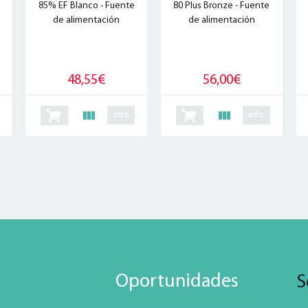
85% EF Blanco - Fuente
80 Plus Bronze - Fuente
de alimentación
de alimentación
48,55€
56,00€
info
info
Oportunidades
S