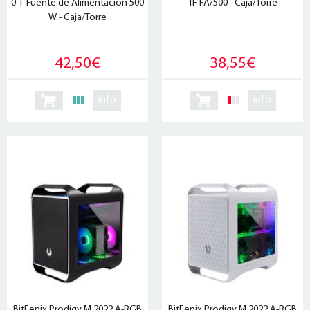
0 + Fuente de Alimentación 500
1F FA/500 - Caja/Torre
W - Caja/Torre
42,50€
38,55€
info
info
BitFenix Prodigy M 2022 A-RGB
BitFenix Prodigy M 2022 A-RGB