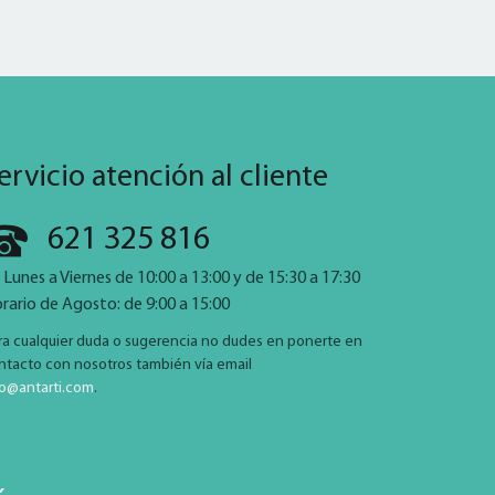
ervicio atención al cliente
621 325 816
 Lunes a Viernes de 10:00 a 13:00 y de 15:30 a 17:30
rario de Agosto: de 9:00 a 15:00
ra cualquier duda o sugerencia no dudes en ponerte en
ntacto con nosotros también vía email
fo@antarti.com
.