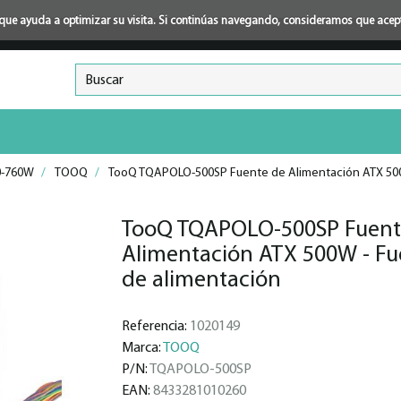
ión que ayuda a optimizar su visita. Si continúas navegando, consideramos que ace
0-760W
/
TOOQ
/
TooQ TQAPOLO-500SP Fuente de Alimentación ATX 500
TooQ TQAPOLO-500SP Fuent
Alimentación ATX 500W - Fu
de alimentación
Referencia:
1020149
Marca:
TOOQ
P/N:
TQAPOLO-500SP
EAN:
8433281010260