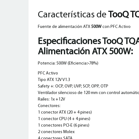
Características de
TooQ T
Fuente de alimentación ATX
500W
con PFC Activo
Especificaciones
TooQ TQA
Alimentación ATX 500W
:
Potencia: 500W (Eficiencia>78%)
PFC Activo
Tipo ATX 12V V1.3
Safety +: OCP, OVP, UVP, SCP, OPP, OTP
Ventilador silencioso de 120 mm con control automáti
Raíles: 1x +12V
Conectores:
1 conector ATX (20 + 4 pines)
1 conector CPU (4 + 4 pines)
1 conectores PCI-E (6 pines)
2 conectores Molex
4 conectores SATA