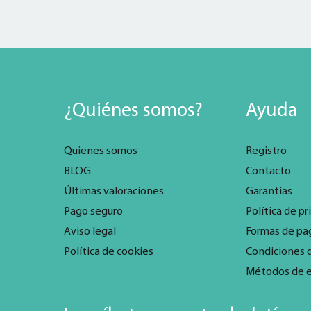
¿Quiénes somos?
Ayuda
Quienes somos
Registro
BLOG
Contacto
Últimas valoraciones
Garantías
Pago seguro
Política de pr
Aviso legal
Formas de pa
Política de cookies
Condiciones 
Métodos de 