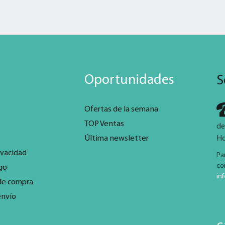
Oportunidades
S
Ofertas de la semana
TOP Ventas
de
Última newsletter
Ho
ivacidad
Pa
co
go
in
de compra
envío