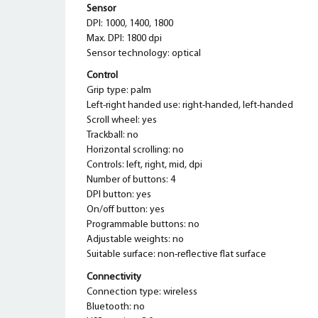
Sensor
DPI: 1000, 1400, 1800
Max. DPI: 1800 dpi
Sensor technology: optical
Control
Grip type: palm
Left-right handed use: right-handed, left-handed
Scroll wheel: yes
Trackball: no
Horizontal scrolling: no
Controls: left, right, mid, dpi
Number of buttons: 4
DPI button: yes
On/off button: yes
Programmable buttons: no
Adjustable weights: no
Suitable surface: non-reflective flat surface
Connectivity
Connection type: wireless
Bluetooth: no