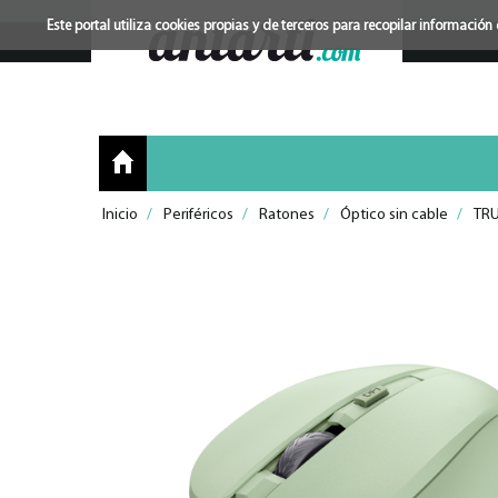
Este portal utiliza cookies propias y de terceros para recopilar informac
Inicio
/
Periféricos
/
Ratones
/
Óptico sin cable
/
TR