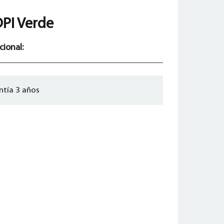
DPI Verde
cional:
ntía 3 años