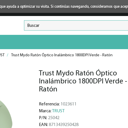
ión que ayuda a optimizar su visita. Si continúas navegando, consideramos que ace
UST
/
Trust Mydo Ratón Óptico Inalámbrico 1800DPI Verde - Ratón
Trust Mydo Ratón Óptico
Inalámbrico 1800DPI Verde -
Ratón
Referencia:
1023611
Marca:
TRUST
P/N:
25042
EAN:
8713439250428