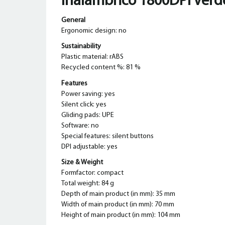
Inalámbrico 1800DPI Verd
General
Ergonomic design: no
Sustainability
Plastic material: rABS
Recycled content %: 81 %
Features
Power saving: yes
Silent click: yes
Gliding pads: UPE
Software: no
Special features: silent buttons
DPI adjustable: yes
Size & Weight
Formfactor: compact
Total weight: 84 g
Depth of main product (in mm): 35 mm
Width of main product (in mm): 70 mm
Height of main product (in mm): 104 mm