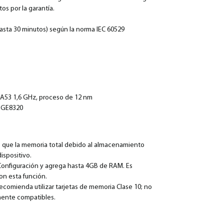
os por la garantía.
hasta 30 minutos) según la norma IEC 60529
-A53 1,6 GHz, proceso de 12 nm
G GE8320
 que la memoria total debido al almacenamiento
ispositivo.
 Configuración y agrega hasta 4GB de RAM. Es
n esta función.
ecomienda utilizar tarjetas de memoria Clase 10; no
lmente compatibles.