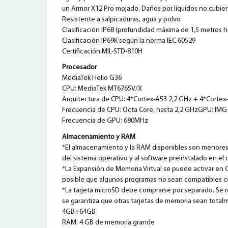
un Armor X12 Pro mojado. Daños por líquidos no cubiert
Resistente a salpicaduras, agua y polvo
Clasificación IP68 (profundidad máxima de 1,5 metros 
Clasificación IP69K según la norma IEC 60529
Certificación MIL-STD-810H
Procesador
MediaTek Helio G36
CPU: MediaTek MT6765V/X
Arquitectura de CPU: 4*Cortex-A53 2,2 GHz + 4*Cortex
Frecuencia de CPU: Octa Core, hasta 2,2 GHzGPU: IM
Frecuencia de GPU: 680MHz
Almacenamiento y RAM
*El almacenamiento y la RAM disponibles son menores
del sistema operativo y al software preinstalado en el d
*La Expansión de Memoria Virtual se puede activar en
posible que algunos programas no sean compatibles co
*La tarjeta microSD debe comprarse por separado. Se r
se garantiza que otras tarjetas de memoria sean tota
4GB+64GB
RAM: 4 GB de memoria grande