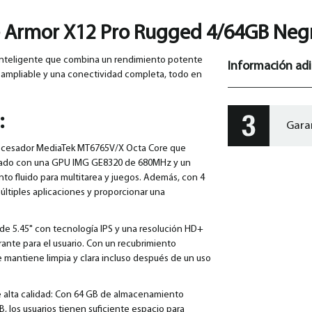
 Armor X12 Pro Rugged 4/64GB Negr
inteligente que combina un rendimiento potente
Información adi
 ampliable y una conectividad completa, todo en
:
Gara
rocesador MediaTek MT6765V/X Octa Core que
inado con una GPU IMG GE8320 de 680MHz y un
to fluido para multitarea y juegos. Además, con 4
ltiples aplicaciones y proporcionar una
il de 5.45" con tecnología IPS y una resolución HD+
brante para el usuario. Con un recubrimiento
 se mantiene limpia y clara incluso después de un uso
 alta calidad: Con 64 GB de almacenamiento
, los usuarios tienen suficiente espacio para