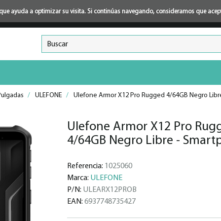
ión que ayuda a optimizar su visita. Si continúas navegando, consideramos que ace
Pulgadas
/
ULEFONE
/
Ulefone Armor X12 Pro Rugged 4/64GB Negro Libr
Ulefone Armor X12 Pro Rug
4/64GB Negro Libre - Smar
Referencia:
1025060
Marca:
ULEFONE
P/N:
ULEARX12PROB
EAN:
6937748735427