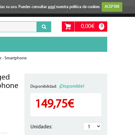
ptas su uso. Puedes consultar
aquí
nuestra política de cookies.
ACEPTAR
Entrar / Regístrate
0,00€
0
e - Smartphone
ged
tphone
¡Disponible!
Disponibilidad:
149,75€
Unidades: