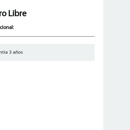
o Libre
cional:
ntía 3 años