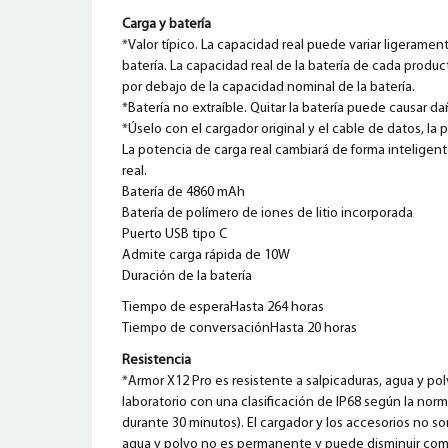
Carga y batería
*Valor típico. La capacidad real puede variar ligeramen
batería. La capacidad real de la batería de cada produ
por debajo de la capacidad nominal de la batería.
*Batería no extraíble. Quitar la batería puede causar da
*Úselo con el cargador original y el cable de datos, l
La potencia de carga real cambiará de forma inteligent
real.
Batería de 4860 mAh
Batería de polímero de iones de litio incorporada
Puerto USB tipo C
Admite carga rápida de 10W
Duración de la batería
Tiempo de esperaHasta 264 horas
Tiempo de conversaciónHasta 20 horas
Resistencia
*Armor X12 Pro es resistente a salpicaduras, agua y p
laboratorio con una clasificación de IP68 según la no
durante 30 minutos). El cargador y los accesorios no son
agua y polvo no es permanente y puede disminuir como