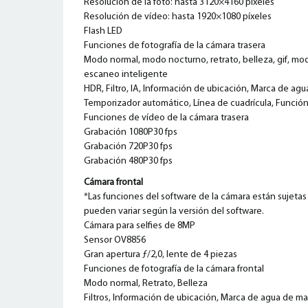
Resolución de la foto: hasta 3120×4160 píxeles
Resolución de vídeo: hasta 1920×1080 píxeles
Flash LED
Funciones de fotografía de la cámara trasera
Modo normal, modo nocturno, retrato, belleza, gif, mo
escaneo inteligente
HDR, Filtro, IA, Información de ubicación, Marca de agua
Temporizador automático, Línea de cuadrícula, Funció
Funciones de vídeo de la cámara trasera
Grabación 1080P30 fps
Grabación 720P30 fps
Grabación 480P30 fps
Cámara frontal
*Las funciones del software de la cámara están sujetas
pueden variar según la versión del software.
Cámara para selfies de 8MP
Sensor OV8856
Gran apertura ƒ/2,0, lente de 4 piezas
Funciones de fotografía de la cámara frontal
Modo normal, Retrato, Belleza
Filtros, Información de ubicación, Marca de agua de mar