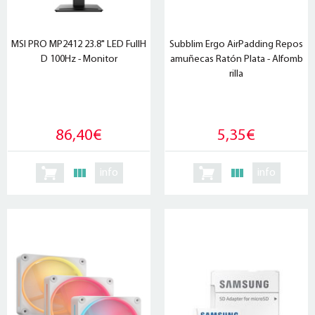
MSI PRO MP2412 23.8" LED FullH
Subblim Ergo AirPadding Repos
D 100Hz - Monitor
amuñecas Ratón Plata - Alfomb
rilla
86,40€
5,35€
info
info