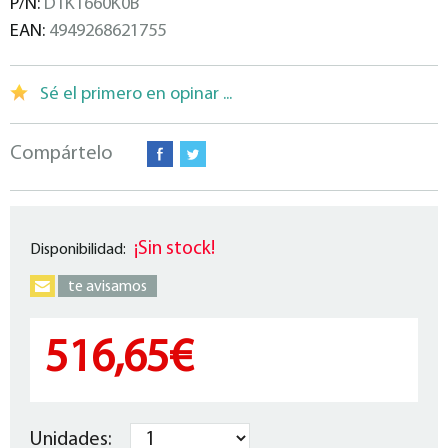
P/N:
DTK1660K0B
EAN:
4949268621755
Sé el primero en opinar ...
Compártelo
¡Sin stock!
Disponibilidad:
te avisamos
516,65€
Unidades: