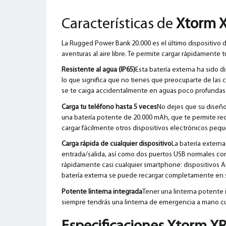
Características de
Xtorm X
La Rugged Power Bank 20.000 es el último dispositivo 
aventuras al aire libre. Te permite cargar rápidamente 
Resistente al agua (IP65)
Esta batería externa ha sido d
lo que significa que no tienes que preocuparte de las
se te caiga accidentalmente en aguas poco profundas. ¡E
Carga tu teléfono hasta 5 veces
No dejes que su diseño
una batería potente de 20.000 mAh, que te permite re
cargar fácilmente otros dispositivos electrónicos peq
Carga rápida de cualquier dispositivo
La batería extern
entrada/salida, así como dos puertos USB normales con
rápidamente casi cualquier smartphone: dispositivos 
batería externa se puede recargar completamente en s
Potente linterna integrada
Tener una linterna potente 
siempre tendrás una linterna de emergencia a mano cu