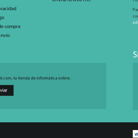
ivacidad
Pa
co
go
in
de compra
envío
S
.com, tu tienda de informática online.