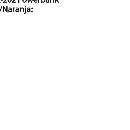
-202 Powerbank
/Naranja
: