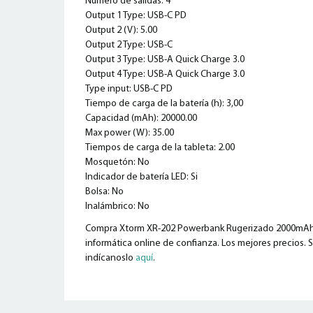
Número de salidas: 4
Output 1 Type: USB-C PD
Output 2 (V): 5.00
Output 2 Type: USB-C
Output 3 Type: USB-A Quick Charge 3.0
Output 4 Type: USB-A Quick Charge 3.0
Type input: USB-C PD
Tiempo de carga de la batería (h): 3,00
Capacidad (mAh): 20000.00
Max power (W): 35.00
Tiempos de carga de la tableta: 2.00
Mosquetón: No
Indicador de batería LED: Si
Bolsa: No
Inalámbrico: No
Compra Xtorm XR-202 Powerbank Rugerizado 2000mAh Gr
informática online de confianza. Los mejores precios. S
indícanoslo
aquí
.