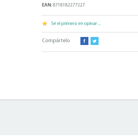
EAN:
8718182277227
Sé el primero en opinar ...
Compártelo