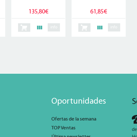
135,80€
61,85€
info
info
Oportunidades
S
Ofertas de la semana
TOP Ventas
de
Última newsletter
Ho