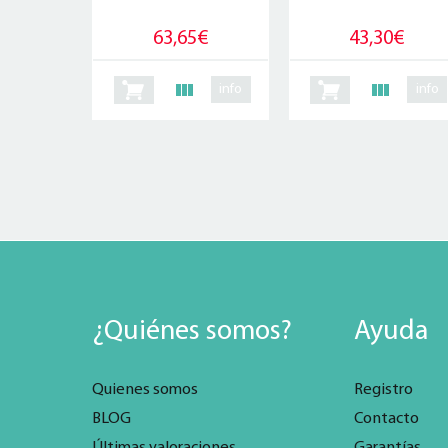
63,65€
43,30€
info
info
¿Quiénes somos?
Ayuda
Quienes somos
Registro
BLOG
Contacto
Últimas valoraciones
Garantías