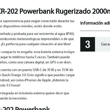
R-202 Powerbank Rugerizado 2000m
de supervivencia para seguir conectado durante tus
Información adi
tus dispositivos móviles, estés donde estés.
iseñada y probada para ser resistente al agua (IP65),
 condiciones meteorológicas imprevisibles o de que
Gara
s perfecta para cualquier situación al aire libre!
 compacto te engañe: esta batería externa incluye
cargar tu teléfono hasta 5 veces. También puede
ueños, como una cámara digital, un GPS o un dron.
a cuenta con un puerto USB-C de 35 W y un 15 W de
 Quick Charge 3.0. Esto significa que puedes cargar
Android, así como iPhones de Apple. ¡Además la
olo 3.5 horas!
integrada en la batería externa quiere decir que
ando la necesites.