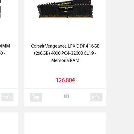
-DIMM
Corsair Vengeance LPX DDR4 16GB
0 -
(2x8GB) 4000 PC4-32000 CL19 -
Memoria RAM
126,80€
info
info