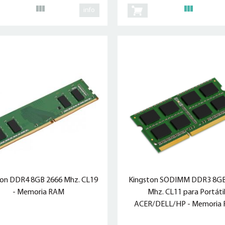
info
ton DDR4 8GB 2666 Mhz. CL19
Kingston SODIMM DDR3 8GB
- Memoria RAM
Mhz. CL11 para Portáti
ACER/DELL/HP - Memoria