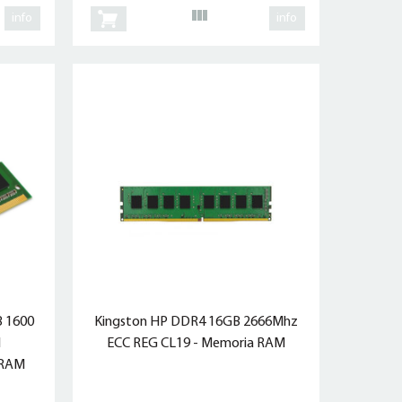
info
info
 1600
Kingston HP DDR4 16GB 2666Mhz
l
ECC REG CL19 - Memoria RAM
 RAM