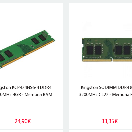
ngston KCP424NS6/4 DDR4
Kingston SODIMM DDR4 
00MHz 4GB - Memoria RAM
3200MHz CL22 - Memoria
24,90€
33,35€