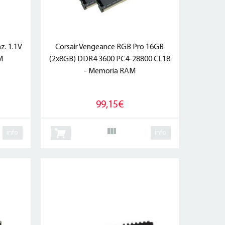
z. 1.1V
Corsair Vengeance RGB Pro 16GB
M
(2x8GB) DDR4 3600 PC4-28800 CL18
- Memoria RAM
99,15€
info
info