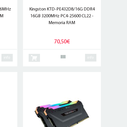
66MHz
Kingston KTD-PE432D8/16G DDR4
AM
16GB 3200MHz PC4-25600 CL22 -
Memoria RAM
70,50€
info
info