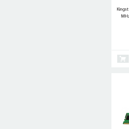
Kings
MHz