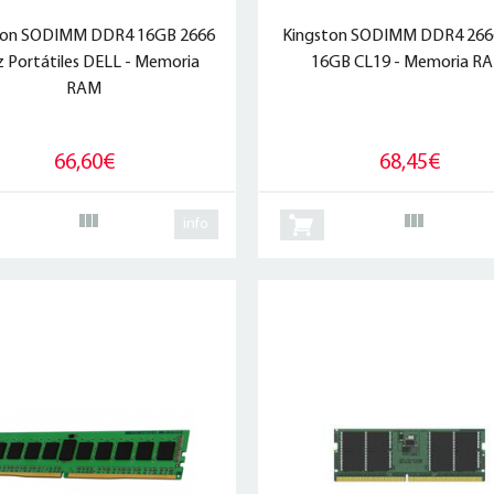
ton SODIMM DDR4 16GB 2666
Kingston SODIMM DDR4 26
 Portátiles DELL - Memoria
16GB CL19 - Memoria R
RAM
66,60€
68,45€
info