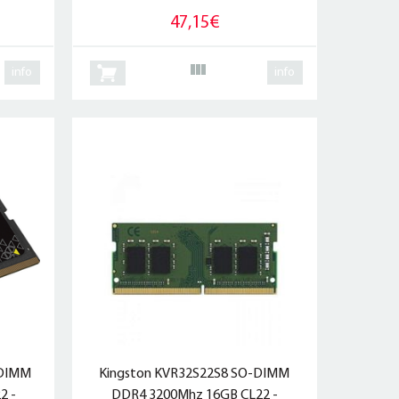
47,15€
info
info
ODIMM
Kingston KVR32S22S8 SO-DIMM
2 -
DDR4 3200Mhz 16GB CL22 -