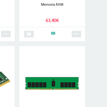
Memoria RAM
63,40€
info
info