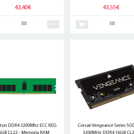
43,40€
43,55€
info
ston DDR4 3200Mhz ECC REG
Corsair Vengeance Series S
6GB CL22 - Memoria RAM
3200MHz DDR4 16GB CL2