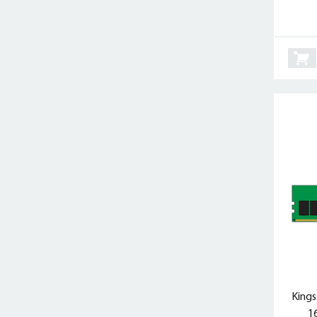
King
1