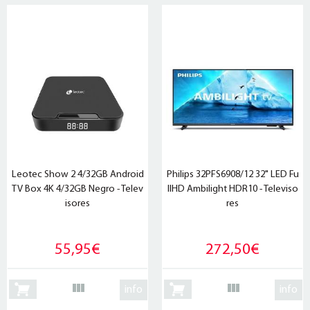
Leotec Show 2 4/32GB Android
Philips 32PFS6908/12 32" LED Fu
TV Box 4K 4/32GB Negro - Telev
llHD Ambilight HDR10 - Televiso
isores
res
55,95€
272,50€
info
info