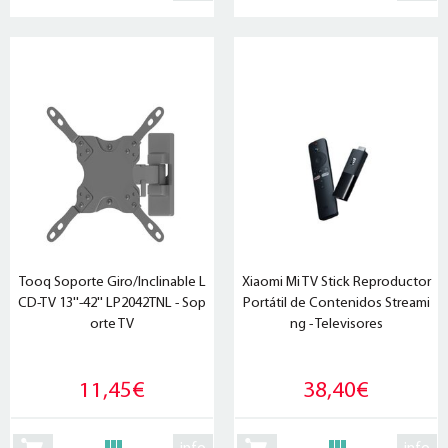
Tooq Soporte Giro/Inclinable L
Xiaomi Mi TV Stick Reproductor
CD-TV 13''-42'' LP2042TNL - Sop
Portátil de Contenidos Streami
orte TV
ng - Televisores
11,45€
38,40€