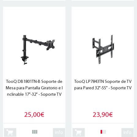
TooQ DB1801TN-B Soporte de
TooQ LP7843TN Soporte de TV
Mesa para Pantalla Giratorio e I
para Pared 32"-55" - Soporte TV
nclinable 17"-32" - Soporte TV
25,00€
23,90€
info
info