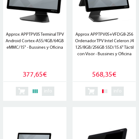
Approx APPTPV05 Terminal TPV
Approx APPTPV05+VFDG8-256
Android Cortex-A55/4GB/64GB
Ordenador TPV Intel Celeron J4
eMMC/15" - Bussines y Oficina
125/8GB/256GB SSD/15.6" Táctil
con Visor - Bussines y Oficina
377,65€
568,35€
info
info