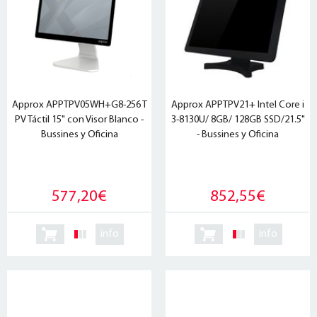
Approx APPTPV05WH+G8-256 T
Approx APPTPV21+ Intel Core i
PV Táctil 15" con Visor Blanco -
3-8130U/ 8GB/ 128GB SSD/21.5"
Bussines y Oficina
- Bussines y Oficina
577,20€
852,55€
info
info