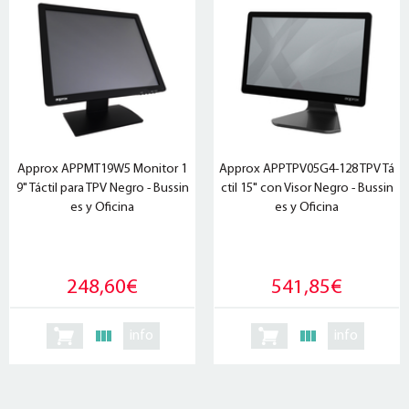
Approx APPMT19W5 Monitor 1
Approx APPTPV05G4-128 TPV Tá
9" Táctil para TPV Negro - Bussin
ctil 15" con Visor Negro - Bussin
es y Oficina
es y Oficina
248,60€
541,85€
info
info