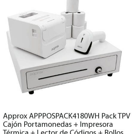
Approx APPPOSPACK4180WH Pack TPV
Cajón Portamonedas + Impresora
Térmica + Lector de Códigos + Rollos