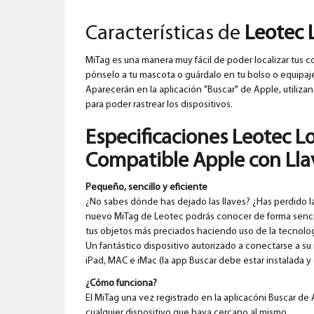
Características de
Leotec 
MiTag es una manera muy fácil de poder localizar tus co
pónselo a tu mascota o guárdalo en tu bolso o equipaj
Aparecerán en la aplicación "Buscar" de Apple, utiliza
para poder rastrear los dispositivos.
Especificaciones Leotec L
Compatible Apple con Lla
Pequeño, sencillo y eficiente
¿No sabes dónde has dejado las llaves? ¿Has perdido la
nuevo MiTag de Leotec podrás conocer de forma senc
tus objetos más preciados haciendo uso de la tecnol
Un fantástico dispositivo autorizado a conectarse a s
iPad, MAC e iMac (la app Buscar debe estar instalada 
¿Cómo funciona?
El MiTag una vez registrado en la aplicacóni Buscar de
cualquier dispositivo que haya cercano al mismo.