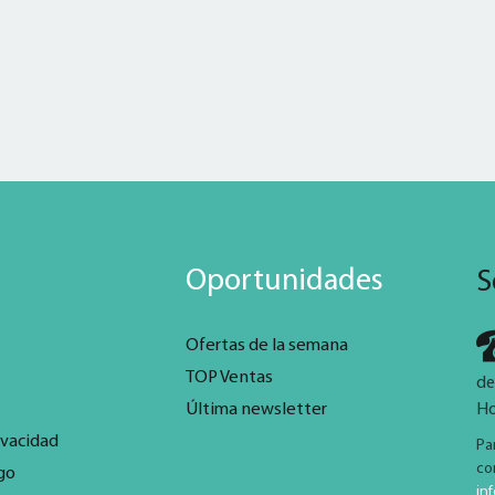
Oportunidades
S
Ofertas de la semana
TOP Ventas
de
Última newsletter
Ho
ivacidad
Pa
co
go
in