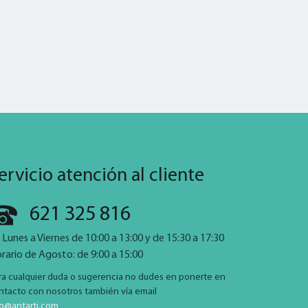
ervicio atención al cliente
621 325 816
 Lunes a Viernes de 10:00 a 13:00 y de 15:30 a 17:30
rario de Agosto: de 9:00 a 15:00
ra cualquier duda o sugerencia no dudes en ponerte en
ntacto con nosotros también vía email
fo@antarti.com
.