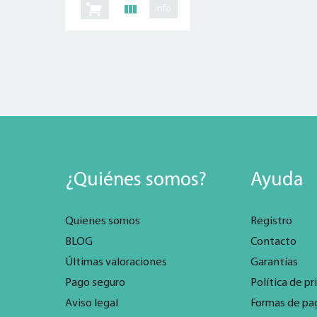
info
¿Quiénes somos?
Ayuda
Quienes somos
Registro
BLOG
Contacto
Últimas valoraciones
Garantías
Pago seguro
Política de pr
Aviso legal
Formas de pa