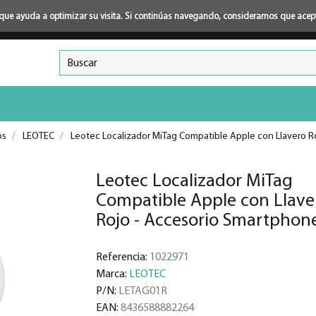
ión que ayuda a optimizar su visita. Si continúas navegando, consideramos que ace
os
/
LEOTEC
/
Leotec Localizador MiTag Compatible Apple con Llavero R
Leotec Localizador MiTag
Compatible Apple con Llave
Rojo - Accesorio Smartphon
Referencia:
1022971
Marca:
LEOTEC
P/N:
LETAG01R
EAN:
8436588882264