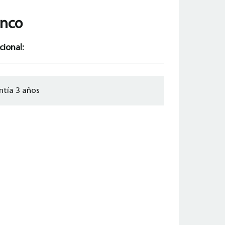
anco
cional:
ntía 3 años