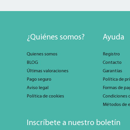
¿Quiénes somos?
Ayuda
Quienes somos
Registro
BLOG
Contacto
Últimas valoraciones
Garantías
Pago seguro
Política de pr
Aviso legal
Formas de pa
Política de cookies
Condiciones 
Métodos de 
Inscríbete a nuestro boletín