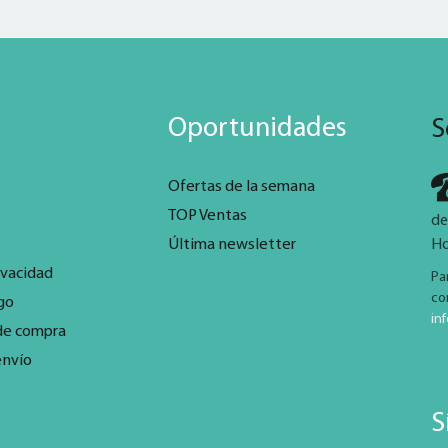
Oportunidades
S
Ofertas de la semana
TOP Ventas
de
Última newsletter
Ho
ivacidad
Pa
co
go
in
de compra
envío
S