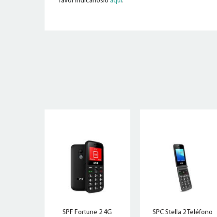
favor indícanoslo
aquí
.
SPF Fortune 2 4G
SPC Stella 2 Teléfono