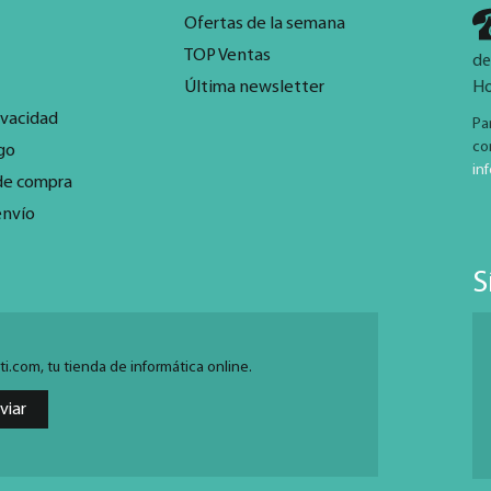
Ofertas de la semana
TOP Ventas
de
Última newsletter
Ho
ivacidad
Pa
co
go
in
de compra
envío
S
.com, tu tienda de informática online.