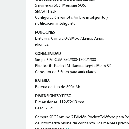
5 números SOS. Mensaje SOS.
SMART HELP
Configuración remota, timbre inteligente y
notificación inteligente.
FUNCIONES
Linterna. Cámara 0.08Mpx. Alarma. Varios
idiomas.
CONECTIVIDAD
Single SIM. GSM 850/900/1800/1900.
Bluetooth. Radio FM. Ranura tarjeta Micro SD.
Conector de 3.5mm para auriculares.
BATERÍA
Batería de litio de 800mAh.
DIMENSIONES Y PESO
Dimensiones: 112x52x13 mm.
Peso: 75 g.
Compra SPC Fortune 2 Edición Pocket Teléfono para Per
de informática online de confianza. Los mejores precios