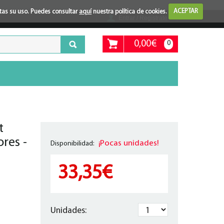
ptas su uso. Puedes consultar
aquí
nuestra política de cookies.
ACEPTAR
Entrar / Regístrate
0,00€
0
o
t
res -
¡Pocas unidades!
Disponibilidad:
33,35€
Unidades: