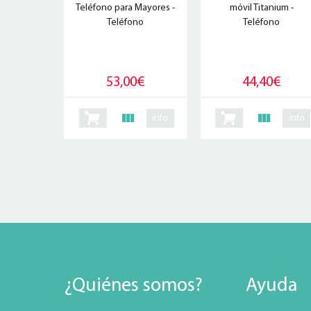
Teléfono para Mayores -
móvil Titanium -
Teléfono
Teléfono
53,00€
44,40€
info
info
¿Quiénes somos?
Ayuda