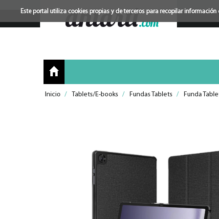
Este portal utiliza cookies propias y de terceros para recopilar informac
Inicio
/
Tablets/E-books
/
Fundas Tablets
/
Funda Table