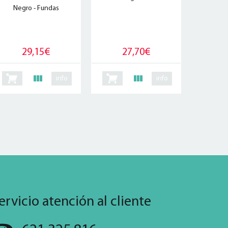
Negro - Fundas
29,15€
27,70€
info
info
ervicio atención al cliente