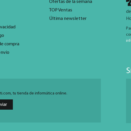
Ofertas de la semana
TOP Ventas
de
Última newsletter
Ho
ivacidad
Pa
co
go
in
de compra
envío
S
.com, tu tienda de informática online.