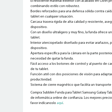
El resistente material exterior con acabado en Cloth 
combinando estilo con robustez.
Bordes reforzados para una defensa sólida contra caíd
tablet en cualquier situación.
Carcasa trasera rígida de alta calidad y resistente, as
dispositivo.
Con un diseño ultraligero y muy fino, la funda ofrece u
tablet.
Interior aterciopelado diseñado para evitar arañazos,
dispositivo.
Apertura específica para la cámara en la parte posterio
necesidad de quitar la funda.
Fácil acceso a los botones de control y al puerto de c
de tu tablet.
Función atril con dos posiciones de visión para adapt
productividad.
Sistema de cierre magnético que facilita un transporte
Compra Subblim Funda para Tablet Samsung Galaxy Tab 
de informática online de confianza. Los mejores precios
favor indícanoslo
aquí
.