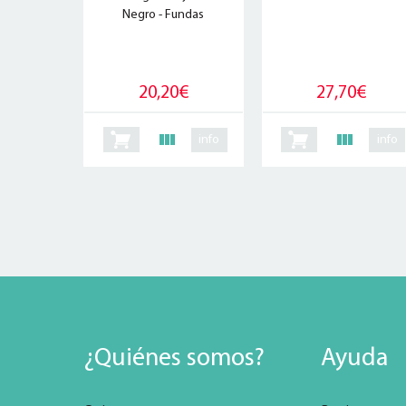
Negro - Fundas
20,20€
27,70€
info
info
¿Quiénes somos?
Ayuda