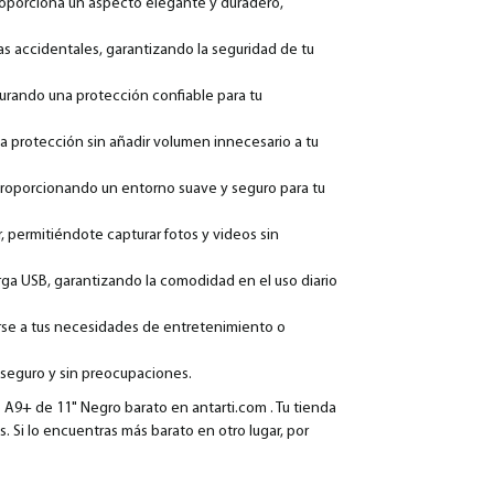
proporciona un aspecto elegante y duradero,
as accidentales, garantizando la seguridad de tu
egurando una protección confiable para tu
na protección sin añadir volumen innecesario a tu
 proporcionando un entorno suave y seguro para tu
r, permitiéndote capturar fotos y videos sin
arga USB, garantizando la comodidad en el uso diario
arse a tus necesidades de entretenimiento o
 seguro y sin preocupaciones.
A9+ de 11" Negro barato en antarti.com . Tu tienda
. Si lo encuentras más barato en otro lugar, por