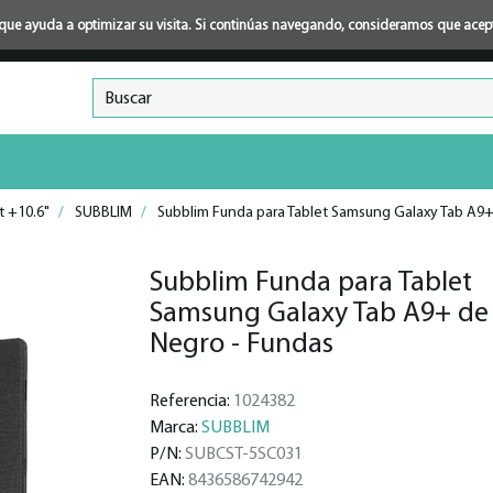
ión que ayuda a optimizar su visita. Si continúas navegando, consideramos que ace
t +10.6"
/
SUBBLIM
/
Subblim Funda para Tablet Samsung Galaxy Tab A9+
Subblim Funda para Tablet
Samsung Galaxy Tab A9+ de
Negro - Fundas
Referencia:
1024382
Marca:
SUBBLIM
P/N:
SUBCST-5SC031
EAN:
8436586742942