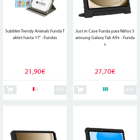
Subblim Trendy Animals Funda T
Just in Case Funda para Niños S
ablet hasta 11" - Fundas
amsung Galaxy Tab A9+ - Funda
s
21,90€
27,70€
info
info