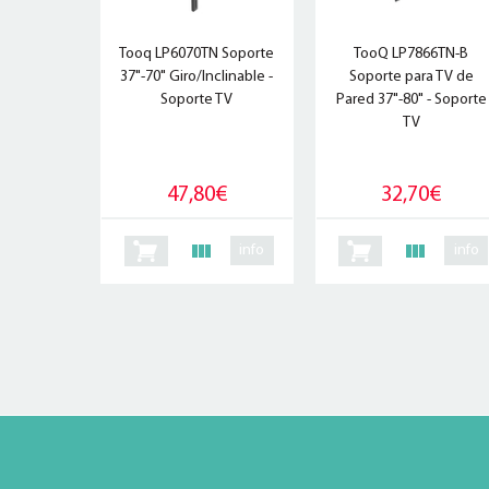
Tooq LP6070TN Soporte
TooQ LP7866TN-B
37"-70" Giro/Inclinable -
Soporte para TV de
Soporte TV
Pared 37"-80" - Soporte
TV
47,80€
32,70€
info
info