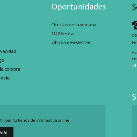
Oportunidades
S
Ofertas de la semana
TOP Ventas
de
Última newsletter
Ho
ivacidad
Pa
co
go
in
de compra
envío
S
.com, tu tienda de informática online.