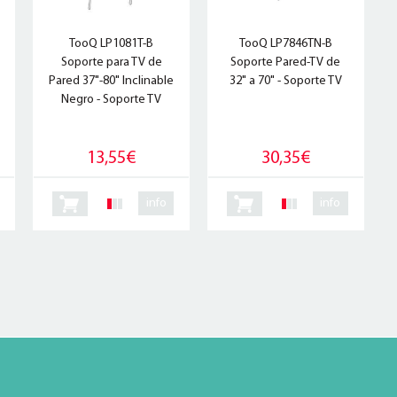
TooQ LP1081T-B
TooQ LP7846TN-B
Soporte para TV de
Soporte Pared-TV de
Pared 37"-80" Inclinable
32" a 70" - Soporte TV
Negro - Soporte TV
13,55€
30,35€
info
info