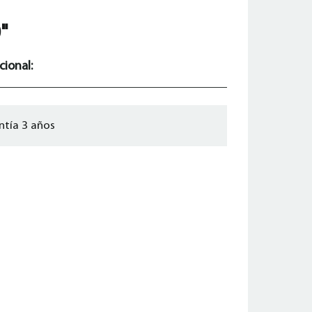
"
cional:
ntía 3 años