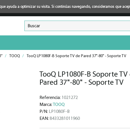
ión que ayuda a optimizar su visita. Si continúas navegando, consideramos que ace
''
/
TOOQ
/
TooQ LP1080F-B Soporte TV de Pared 37"-80" - Soporte TV
TooQ LP1080F-B Soporte TV
Pared 37"-80" - Soporte TV
Referencia:
1021272
Marca:
TOOQ
P/N:
LP1080F-B
EAN:
8433281011960