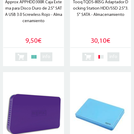
Approx APPHDD300R Caja Exte
Tooq TQDS-805G Adaptador D
rna para Disco Duro de 2.5" SAT
ocking Station HDD/SSD 2.5"3.
A USB 3.0 Screwless Rojo - Alma
5" SATA - Almacenamiento
cenamiento
9,50€
30,10€
info
info