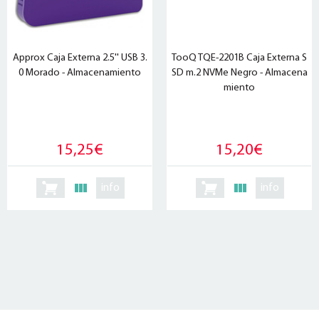
Approx Caja Externa 2.5'' USB 3.
TooQ TQE-2201B Caja Externa S
0 Morado - Almacenamiento
SD m.2 NVMe Negro - Almacena
miento
15,25€
15,20€
info
info