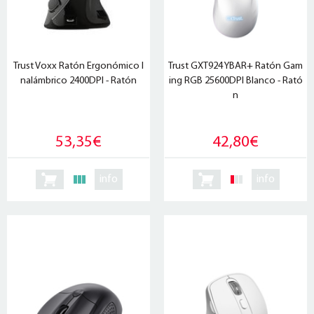
Trust Voxx Ratón Ergonómico I
Trust GXT924 YBAR+ Ratón Gam
nalámbrico 2400DPI - Ratón
ing RGB 25600DPI Blanco - Rató
n
53,35€
42,80€
info
info