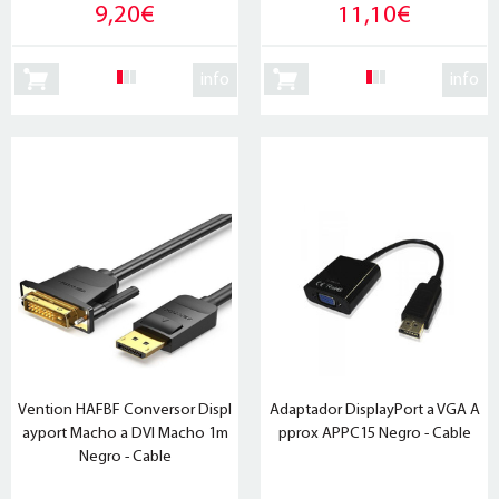
9,20€
11,10€
info
info
Vention HAFBF Conversor Displ
Adaptador DisplayPort a VGA A
ayport Macho a DVI Macho 1m
pprox APPC15 Negro - Cable
Negro - Cable