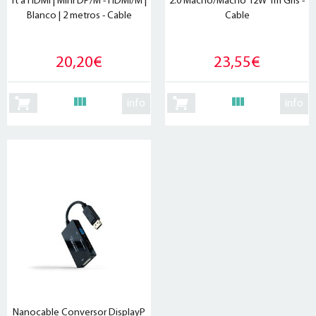
rt a HDMI | Mini DP/M - HDMI/M |
2.0 Macho/Macho 12W 1m Gris -
Blanco | 2 metros - Cable
Cable
20,20€
23,55€
info
info
Nanocable Conversor DisplayP