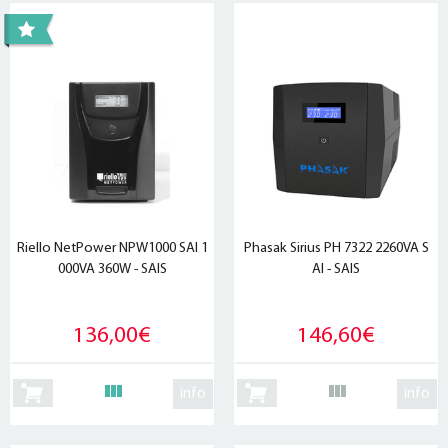
Riello NetPower NPW1000 SAI 1
Phasak Sirius PH 7322 2260VA S
000VA 360W - SAIS
AI - SAIS
136,00€
146,60€
info
info