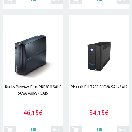
info
info
Riello Protect Plus PRP850 SAI 8
Phasak PH 7288 860VA SAI - SAIS
50VA 480W - SAIS
46,15€
54,15€
info
info