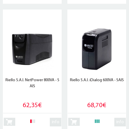
Riello S.A.I. NetPower 800VA - S
Riello S.A.I. iDialog 600VA - SAIS
AIS
62,35€
68,70€
info
info