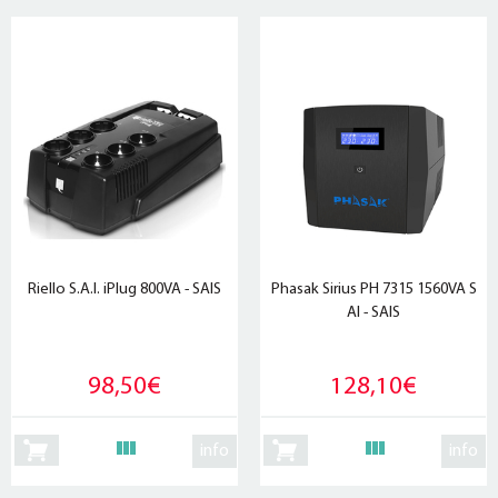
Riello S.A.I. iPlug 800VA - SAIS
Phasak Sirius PH 7315 1560VA S
AI - SAIS
98,50€
128,10€
info
info