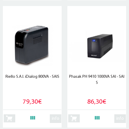
Riello S.A.I. iDialog 800VA - SAIS
Phasak PH 9410 1000VA SAI - SAI
S
79,30€
86,30€
info
info