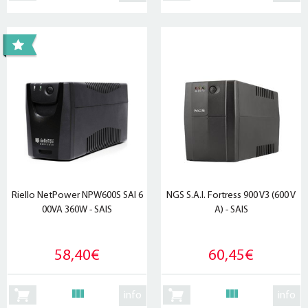
Riello NetPower NPW600S SAI 6
NGS S.A.I. Fortress 900 V3 (600 V
00VA 360W - SAIS
A) - SAIS
58,40€
60,45€
info
info